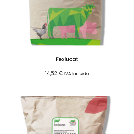
la
página
de
producto
Fexlucat
14,52
€
IVA Incluido