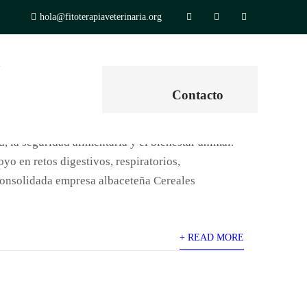
hola@fitoterapiaveterinaria.org
m
Contacto
 la seguridad alimentaria y el bienestar animal.
yo en retos digestivos, respiratorios,
 consolidada empresa albaceteña Cereales
+ READ MORE