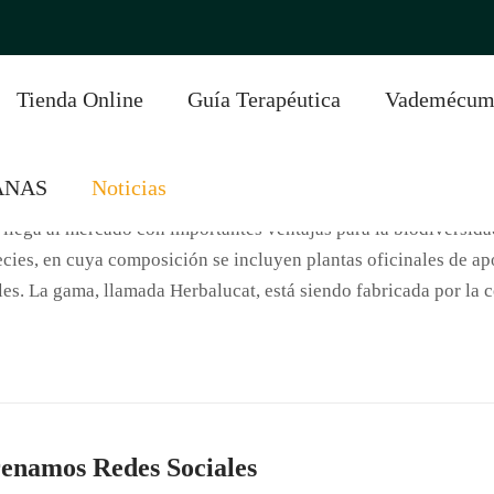
Últimas Noticias
Tienda Online
Guía Terapéutica
Vademécu
sos Ecológicos y Biodiversidad Botánica
ANAS
Noticias
lega al mercado con importantes ventajas para la biodiversidad,
ecies, en cuya composición se incluyen plantas oficinales de apo
les. La gama, llamada Herbalucat, está siendo fabricada por la
renamos Redes Sociales