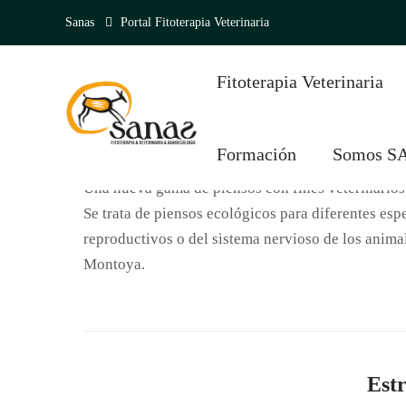
Sanas
Portal Fitoterapia Veterinaria
Fitoterapia Veterinaria
Pien
Formación
Somos S
9 de julio de 2020
Leon
Herbalucat
0 Comment
Una nueva gama de piensos con fines veterinarios l
Se trata de piensos ecológicos para diferentes esp
reproductivos o del sistema nervioso de los anima
Montoya.
Est